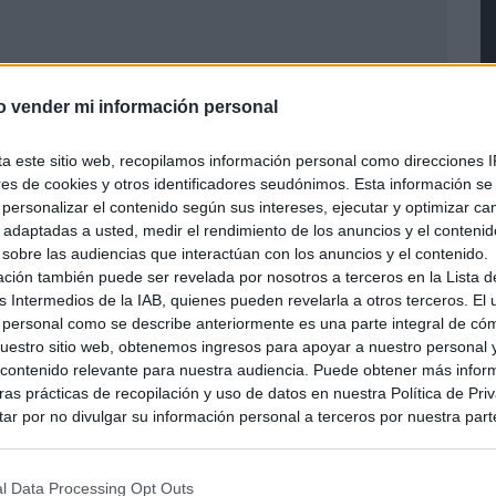
o vender mi información personal
ta este sitio web, recopilamos información personal como direcciones I
ores de cookies y otros identificadores seudónimos. Esta información s
a personalizar el contenido según sus intereses, ejecutar y optimizar 
s adaptadas a usted, medir el rendimiento de los anuncios y el conteni
 sobre las audiencias que interactúan con los anuncios y el contenido.
ación también puede ser revelada por nosotros a terceros en la Lista d
s Intermedios de la IAB, quienes pueden revelarla a otros terceros. El
 personal como se describe anteriormente es una parte integral de có
estro sitio web, obtenemos ingresos para apoyar a nuestro personal 
ontenido relevante para nuestra audiencia. Puede obtener más infor
as prácticas de recopilación y uso de datos en nuestra Política de Pri
Emblem Fortune’s Weave
ar por no divulgar su información personal a terceros por nuestra parte,
pción de exclusión y confirme su selección. Tenga en cuenta que desp
iones de ratón de los Joy-
su solicitud de exclusión, es posible que continúe viendo anuncios ba
Con 2
asados en la información personal utilizada por nosotros o en informac
l Data Processing Opt Outs