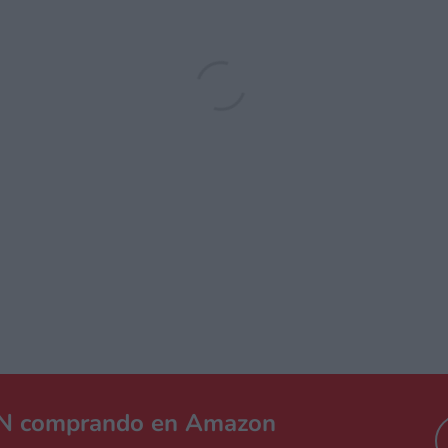
FANTASY XIV FREE 
O SWITCH 2? CON
LIMITACIONES
tN comprando en Amazon