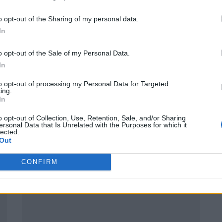
 terceros antes de su exclusión.
por no participar en la divulgación adicional de su información person
o opt-out of the Sharing of my personal data.
7 agosto, 2026 15:28
en la Lista de participantes intermedios de la IAB.
In
eave confirma que se podrá alternar libremente entre
nales y controles por ratón.
o opt-out of the Sale of my Personal Data.
In
to opt-out of processing my Personal Data for Targeted
ing.
In
o opt-out of Collection, Use, Retention, Sale, and/or Sharing
ersonal Data that Is Unrelated with the Purposes for which it
lected.
Out
CONFIRM