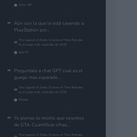
Gutur 89
Aún con la que le está cayendo a
PlayStation por...
The Legend of Zelda: Ocarina of Time Remake
es el juego más esperado de 2026
alias79
Preguntale a chat GPT cual es el
guego mas esparado...
The Legend of Zelda: Ocarina of Time Remake
es el juego más esperado de 2026
Pinales
Yo pienso lo mismo que vosotros
de GTA. Cuantificar cifras....
The Legend of Zelda: Ocarina of Time Remake