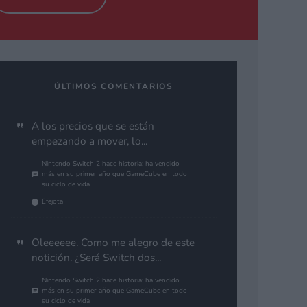
ÚLTIMOS COMENTARIOS
A los precios que se están
empezando a mover, lo...
Nintendo Switch 2 hace historia: ha vendido
más en su primer año que GameCube en todo
su ciclo de vida
Efejota
Oleeeeee. Como me alegro de este
notición. ¿Será Switch dos...
Nintendo Switch 2 hace historia: ha vendido
más en su primer año que GameCube en todo
su ciclo de vida